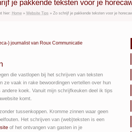
rijf je pakkende teksten voor je horeca
t hier:
Home
»
Website Tips
»
Zo schrijf je pakkende teksten voor je horeca
reca-) journalist van Roux Communicatie
n
n die vastlopen bij het schrijven van teksten
n ze vaak in rake bewoordingen vertellen over hun
s andere koek. Vanuit mijn schrijfkeuken deel ik tips
cawebsite komt.
en zonder tussenkoppen. Kromme zinnen waar geen
elfouten. Het schrijven van (web)teksten is een
site
of het ontvangen van gasten in je